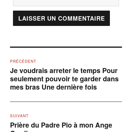
Navigation
PRÉCÉDENT
de
Publication
Je voudrais arreter le temps Pour
l’article
précédente :
seulement pouvoir te garder dans
mes bras Une dernière fois
SUIVANT
Publication
Prière du Padre Pio à mon Ange
suivante :