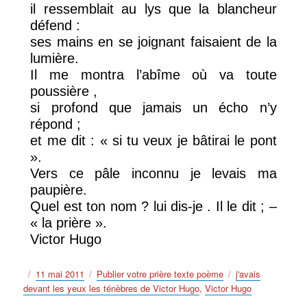
il ressemblait au lys que la blancheur
défend :
ses mains en se joignant faisaient de la
lumière.
Il me montra l’abîme où va toute
poussière ,
si profond que jamais un écho n’y
répond ;
et me dit : « si tu veux je bâtirai le pont
».
Vers ce pâle inconnu je levais ma
paupière.
Quel est ton nom ? lui dis-je . Il le dit ; –
« la prière ».
Victor Hugo
Publié
Catégories
Étiquettes
11 mai 2011
Publier votre prière texte poème
j'avais
le
devant les yeux les ténèbres de Victor Hugo
,
Victor Hugo