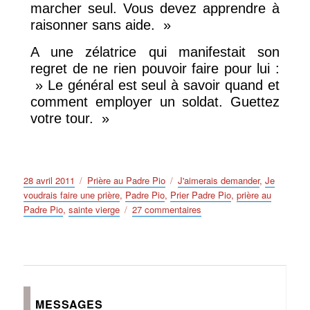
marcher seul. Vous devez apprendre à
raisonner sans aide. »
A une zélatrice qui manifestait son
regret de ne rien pouvoir faire pour lui :
» Le général est seul à savoir quand et
comment employer un soldat. Guettez
votre tour. »
Publié
Catégories
Étiquettes
28 avril 2011
Prière au Padre Pio
J'aimerais demander
,
Je
le
voudrais faire une prière
,
Padre Pio
,
Prier Padre Pio
,
prière au
sur
Padre Pio
,
sainte vierge
27 commentaires
Je
voudrais
faire
ou
dire
une
MESSAGES