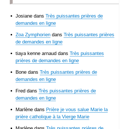
prière
prier
Padre
Josiane
dans
Très puissantes prières de
Pio
demandes en ligne
Zoa Zymphorien
dans
Très puissantes prières
de demandes en ligne
tiaya kenne arnaud
dans
Très puissantes
prières de demandes en ligne
Bone
dans
Très puissantes prières de
demandes en ligne
Fred
dans
Très puissantes prières de
demandes en ligne
Marlène
dans
Prière je vous salue Marie la
prière catholique à la Vierge Marie
Marlène
dans
Très puissantes prières de