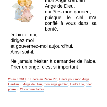
mon Ange Gardien
Ange de Dieu,
qui êtes mon gardien,
puisque le ciel m’a
confié à vous dans sa
bonté,
éclairez-moi,
dirigez-moi
et gouvernez-moi aujourd’hui.
Ainsi soit-il.
Ne jamais hésiter à demander de l’aide.
Prier un ange, c’est si important
Publié
Catégories
25 août 2011
Prière au Padre Pio
,
Prière pour mon Ange
le
Étiquettes
Gardien
Ange de Dieu
,
mon ange gardien
,
Padre Pio
,
prier
,
sur
prière
24 commentaires
Prière
du
Padre