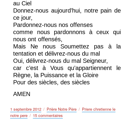
au Ciel
Donnez-nous aujourd’hui, notre pain de
ce jour,
Pardonnez-nous nos offenses
comme nous pardonnons à ceux qui
nous ont offensés,
Mais Ne nous Soumettez pas à la
tentation et délivrez-nous du mal
Oui, délivrez-nous du mal Seigneur,
car c’est à Vous qu’appartiennent le
Règne, la Puissance et la Gloire
Pour des siècles, des siècles
AMEN
Publié
Catégories
Étiquettes
1 septembre 2012
Prière Notre Père
Priere chretienne le
le
sur
notre pere
15 commentaires
Priere
chretienne
le