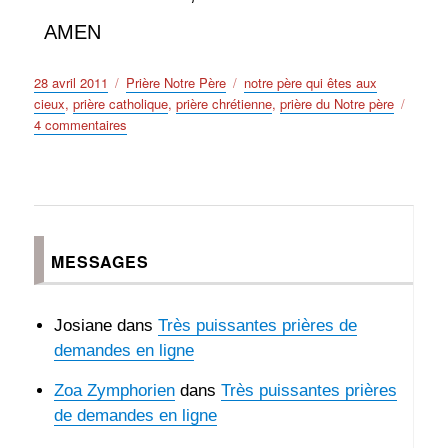
AMEN
Publié
Catégories
Étiquettes
28 avril 2011
Prière Notre Père
notre père qui êtes aux
le
cieux
,
prière catholique
,
prière chrétienne
,
prière du Notre père
sur
4 commentaires
Prière
du
Notre
Père
prière
catholique
MESSAGES
prière
chrétienne
Josiane
dans
Très puissantes prières de
demandes en ligne
Zoa Zymphorien
dans
Très puissantes prières
de demandes en ligne