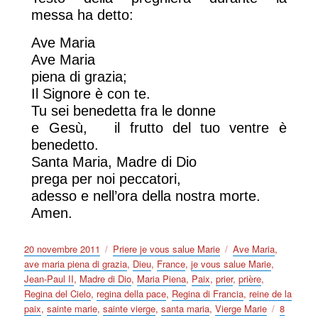
messa ha detto:
Ave Maria
Ave Maria
piena di grazia;
Il Signore è con te.
Tu sei benedetta fra le donne
e Gesù, il frutto del tuo ventre è
benedetto.
Santa Maria, Madre di Dio
prega per noi peccatori,
adesso e nell’ora della nostra morte.
Amen.
Publié
Catégories
Étiquettes
20 novembre 2011
Priere je vous salue Marie
Ave Maria
,
le
ave maria piena di grazia
,
Dieu
,
France
,
je vous salue Marie
,
Jean-Paul II
,
Madre di Dio
,
Maria Piena
,
Paix
,
prier
,
prière
,
Regina del Cielo
,
regina della pace
,
Regina di Francia
,
reine de la
paix
,
sainte marie
,
sainte vierge
,
santa maria
,
Vierge Marie
8