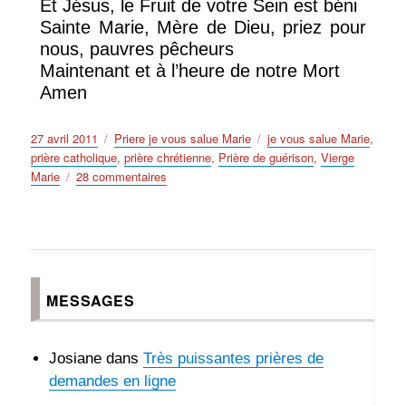
Et Jésus, le Fruit de votre Sein est béni
Sainte Marie, Mère de Dieu, priez pour
nous, pauvres pêcheurs
Maintenant et à l’heure de notre Mort
Amen
Publié
Catégories
Étiquettes
27 avril 2011
Priere je vous salue Marie
je vous salue Marie
,
le
prière catholique
,
prière chrétienne
,
Prière de guérison
,
Vierge
sur
Marie
28 commentaires
Prière
je
vous
salue
Marie
la
MESSAGES
prière
catholique
à
Josiane
dans
Très puissantes prières de
la
demandes en ligne
Vierge
Marie