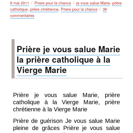
Publié
Catégories
Étiquettes
9 mai 2011
Priere pour la chance
je vous salue Marie
,
prière
le
catholique
,
prière chrétienne
,
Priere pour la chance
36
sur
commentaires
Prière
pour
retrouver
ma
Prière je vous salue Marie
chance
la prière catholique à la
Vierge Marie
Prière je vous salue Marie, prière
catholique à la Vierge Marie, prière
chrétienne à la Vierge Marie
Prière de guérison Je vous salue Marie
pleine de grâces Prière je vous salue