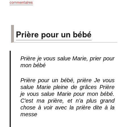
sur
commentaires
Prière
Je
vous
Salue
Prière pour un bébé
Marie
en
italien
en
français
Prière je vous salue Marie, prier pour
mon bébé
Prière pour un bébé, prière Je vous
salue Marie pleine de grâces Prière
je vous salue Marie pour mon bébé.
C’est ma prière, et n’a plus grand
chose à voir avec la prière dite à la
messe