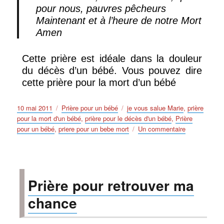
pour nous, pauvres pêcheurs
Maintenant et à l’heure de notre Mort
Amen
Cette prière est idéale dans la douleur
du décès d’un bébé. Vous pouvez dire
cette prière pour la mort d’un bébé
Publié
Catégories
Étiquettes
10 mai 2011
Prière pour un bébé
je vous salue Marie
,
prière
le
pour la mort d'un bébé
,
prière pour le décès d'un bébé
,
Prière
sur
pour un bébé
,
priere pour un bebe mort
Un commentaire
Prière
pour
un
bébé
Prière pour retrouver ma
chance