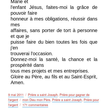
Marie et
l’enfant Jésus, faites-moi la grâce de
pouvoir faire
honneur à mes obligations, réussir dans
mes
affaires, sans porter de tort à personne
et que je
puisse faire du bien toutes les fois que
j’en
trouverai l’occasion.
Donnez-moi la santé, la chance et la
prospérité dans
tous mes projets et mes entreprises.
Gloire au Père, au fils et au Saint-Esprit,
Amen.
Publié
Catégories
9 mai 2011
Prière a saint Joseph
,
Prière pour gagner de
le
Étiquettes
l'argent
mon Dieu mon Père
,
Prière a saint Joseph
,
Prière pour
sur
l'argent
171 commentaires