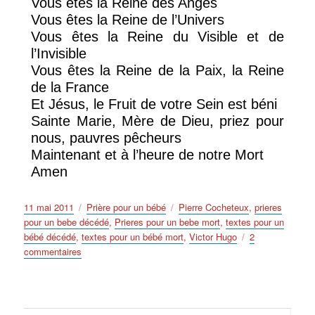
Vous êtes la Reine des Anges
Vous êtes la Reine de l’Univers
Vous êtes la Reine du Visible et de
l’Invisible
Vous êtes la Reine de la Paix, la Reine
de la France
Et Jésus, le Fruit de votre Sein est béni
Sainte Marie, Mère de Dieu, priez pour
nous, pauvres pêcheurs
Maintenant et à l’heure de notre Mort
Amen
Publié
Catégories
Étiquettes
11 mai 2011
Prière pour un bébé
Pierre Cocheteux
,
prieres
le
pour un bebe décédé
,
Prieres pour un bebe mort
,
textes pour un
bébé décédé
,
textes pour un bébé mort
,
Victor Hugo
2
sur
commentaires
Prieres
pour
un
bebe