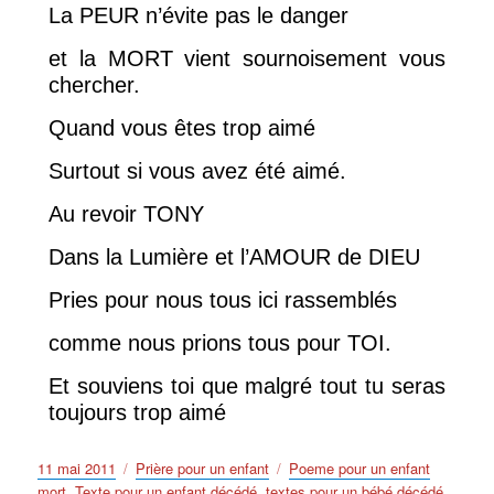
La PEUR n’évite pas le danger
et la MORT vient sournoisement vous
chercher.
Quand vous êtes trop aimé
Surtout si vous avez été aimé.
Au revoir TONY
Dans la Lumière et l’AMOUR de DIEU
Pries pour nous tous ici rassemblés
comme nous prions tous pour TOI.
Et souviens toi que malgré tout tu seras
toujours trop aimé
Publié
Catégories
Étiquettes
11 mai 2011
Prière pour un enfant
Poeme pour un enfant
le
mort
,
Texte pour un enfant décédé
,
textes pour un bébé décédé
,