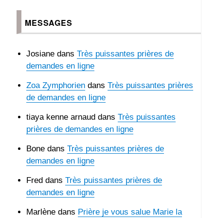
mort,
textes
MESSAGES
pour
un
bébé
Josiane
dans
Très puissantes prières de
mort
demandes en ligne
Zoa Zymphorien
dans
Très puissantes prières
de demandes en ligne
tiaya kenne arnaud
dans
Très puissantes
prières de demandes en ligne
Bone
dans
Très puissantes prières de
demandes en ligne
Fred
dans
Très puissantes prières de
demandes en ligne
Marlène
dans
Prière je vous salue Marie la