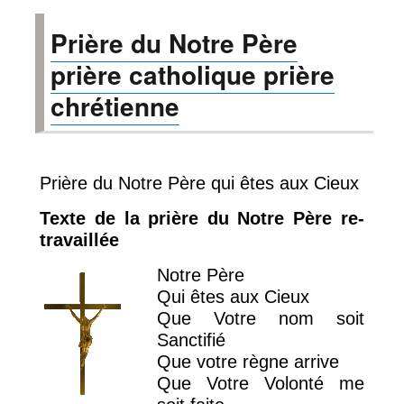
ou
Prière du Notre Père
dire
une
prière catholique prière
prière
prier
chrétienne
Padre
Pio
Prière du Notre Père qui êtes aux Cieux
Texte de la prière du Notre Père re-
travaillée
Notre Père
Qui êtes aux Cieux
Que Votre nom soit
Sanctifié
Que votre règne arrive
Que Votre Volonté me