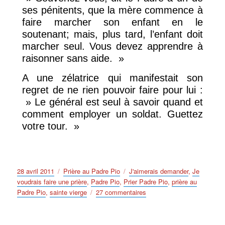
ses pénitents, que la mère commence à
faire marcher son enfant en le
soutenant; mais, plus tard, l’enfant doit
marcher seul. Vous devez apprendre à
raisonner sans aide. »
A une zélatrice qui manifestait son
regret de ne rien pouvoir faire pour lui :
» Le général est seul à savoir quand et
comment employer un soldat. Guettez
votre tour. »
Publié
Catégories
Étiquettes
28 avril 2011
Prière au Padre Pio
J'aimerais demander
,
Je
le
voudrais faire une prière
,
Padre Pio
,
Prier Padre Pio
,
prière au
sur
Padre Pio
,
sainte vierge
27 commentaires
Je
voudrais
faire