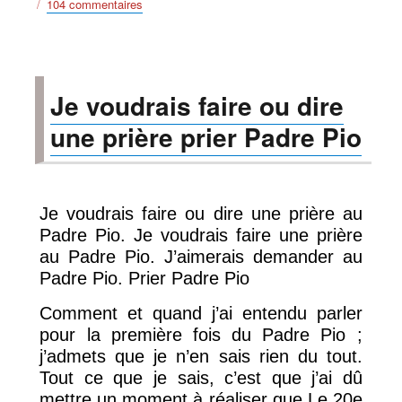
sur
104 commentaires
Prière
pour
demander
de
Je voudrais faire ou dire
gagner
une
une prière prier Padre Pio
grosse
somme
d’argent
Je voudrais faire ou dire une prière au
Padre Pio. Je voudrais faire une prière
au Padre Pio. J’aimerais demander au
Padre Pio. Prier Padre Pio
Comment et quand j’ai entendu parler
pour la première fois du Padre Pio ;
j’admets que je n’en sais rien du tout.
Tout ce que je sais, c’est que j’ai dû
mettre un moment à réaliser que Le 20e