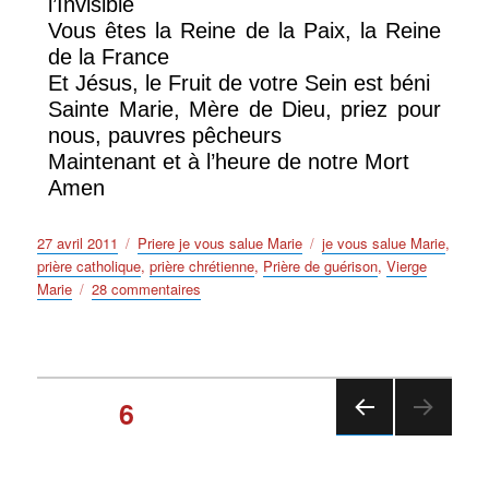
l’Invisible
Vous êtes la Reine de la Paix, la Reine
de la France
Et Jésus, le Fruit de votre Sein est béni
Sainte Marie, Mère de Dieu, priez pour
nous, pauvres pêcheurs
Maintenant et à l’heure de notre Mort
Amen
Publié
Catégories
Étiquettes
27 avril 2011
Priere je vous salue Marie
je vous salue Marie
,
le
prière catholique
,
prière chrétienne
,
Prière de guérison
,
Vierge
sur
Marie
28 commentaires
Prière
je
vous
salue
Navigation
Marie
PAGE
6
la
des
PAGE
prière
PRÉ
catholique
articles
CÉD