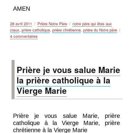
AMEN
Publié
Catégories
Étiquettes
28 avril 2011
Prière Notre Père
notre père qui êtes aux
le
cieux
,
prière catholique
,
prière chrétienne
,
prière du Notre père
sur
4 commentaires
Prière
du
Notre
Père
Prière je vous salue Marie
prière
catholique
la prière catholique à la
prière
chrétienne
Vierge Marie
Prière je vous salue Marie, prière
catholique à la Vierge Marie, prière
chrétienne à la Vierge Marie